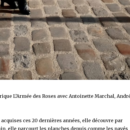
térique L’Armée des Roses avec Antoinette Marchal, Andr
 acquises ces 20 dernières années, elle découvre par
ain, elle parcourt les planches depuis comme les pavés