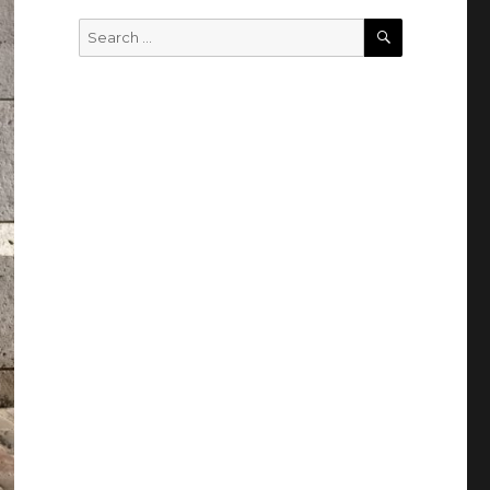
SEARCH
Search
for: